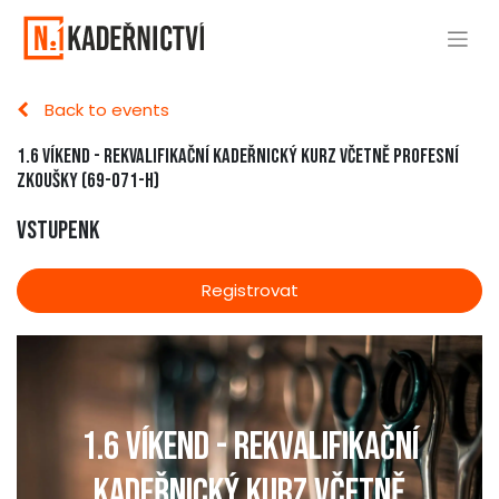
Back to events
1.6 Víkend - REKVALIFIKAČNÍ KADEŘNICKÝ KURZ VČETNĚ PROFESNÍ
ZKOUŠKY (69-071-H)
Vstupenk
Registrovat
1.6 Víkend - REKVALIFIKAČNÍ
KADEŘNICKÝ KURZ VČETNĚ