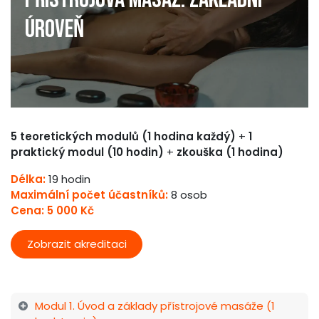
úroveň
5 teoretických modulů (1 hodina každý)
+
1
praktický modul (10 hodin)
+
zkouška (1 hodina)
Délka:
19 hodin
Maximální
počet
účastníků:
8 osob
Cena: 5 000 Kč
Zobrazit akreditaci
Modul 1. Úvod a základy přístrojové masáže (1