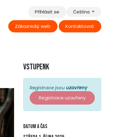
Přihlásit se
Čeština
Zákaz​​​​nick​​ý web
Kontaktovat
Investiční program
Kabinet vedoucího
Vstupenk
Registrace jsou
uzavřeny
Registrace uzavřeny
Datum a čas