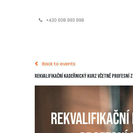
+420 608 993 998
Domů
Výhody spolupráce
Zvýšení kval
Back to events
REKVALIFIKAČNÍ KADEŘNICKÝ KURZ VČETNĚ PROFESNÍ 
REKVALIFIKAČNÍ