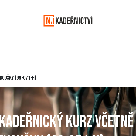
ifikaci
Jak začít
Volná místa
Život KN1
Vítejte zpět
ZKOUŠKY (69-071-H)
 KADEŘNICKÝ KURZ VČETNĚ