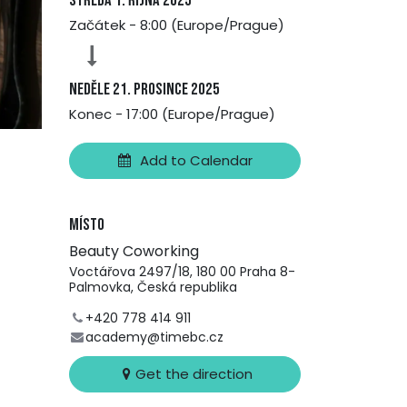
středa 1. října 2025
Začátek -
8:00
(
Europe/Prague
)
neděle 21. prosince 2025
Konec -
17:00
(
Europe/Prague
)
Add to Calendar
Místo
Beauty Coworking
Voctářova 2497/18, 180 00 Praha 8-
Palmovka, Česká republika
+420 778 414 911
academy@timebc.cz
Get the direction