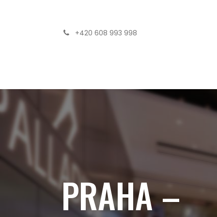
+420 608 993 998
Domů
Výhody spolupráce
Zvýšení kval
PRAHA –