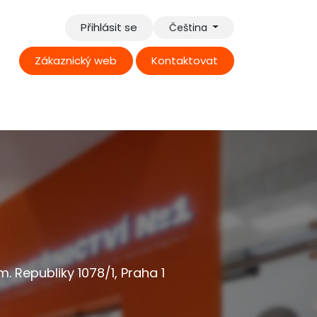
Přihlásit se
Čeština
Zákaz​​​​nick​​ý web
Kontaktovat
Investiční program
Kabinet vedoucího
. Republiky 1078/1, Praha 1