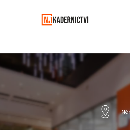
ifikaci
Jak začít
Volná místa
Život KN1
Vítejte zpět
Nám