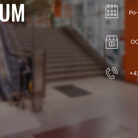
IUM
Po-
OC
+42