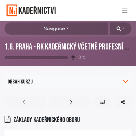
Navigace
1.6. Praha - RK KADEŘNICKÝ VČETNĚ PROFESNÍ ZKOUŠKY (TEORIE)
0
%
Obsah kurzu
Základy kadeřnického oboru