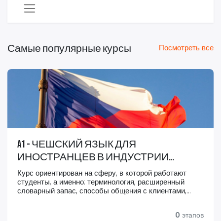
Самые популярные курсы
Посмотреть все
A1 - ЧЕШСКИЙ ЯЗЫК ДЛЯ
ИНОСТРАНЦЕВ В ИНДУСТРИИ
КРАСОТЫ
Курс ориентирован на сферу, в которой работают
студенты, а именно: терминология, расширенный
словарный запас, способы общения с клиентами,
семинары и др.
Program kurzu je rozvržen na 47 lekcí českého
0
этапов
jazyka + 1 lekce zdarma.